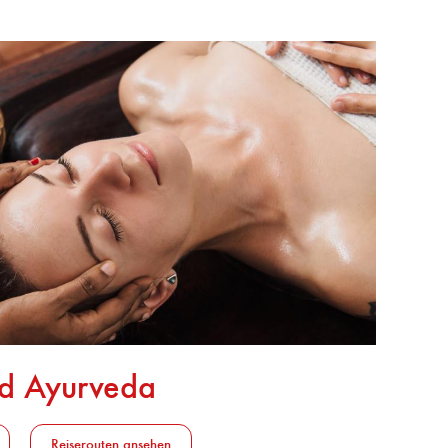
nd Ayurveda
Reiserouten ansehen