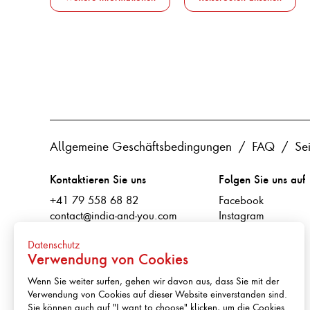
Allgemeine Geschäftsbedingungen
FAQ
Se
Kontaktieren Sie uns
Folgen Sie uns auf
+41 79 558 68 82
Facebook
contact@india-and-you.com
Instagram
2024 - St-Aubin-Sauges (NE)
Datenschutz
Schweiz
Verwendung von Cookies
Unsere Reisepartner
Wenn Sie weiter surfen, gehen wir davon aus, dass Sie mit der
Verwendung von Cookies auf dieser Website einverstanden sind.
Sie können auch auf "I want to choose" klicken, um die Cookies